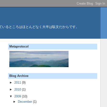
立っているところはほとんどなく大半は駄文だからです。
Metaprotocol
Blog Archive
►
2011
(9)
►
2010
(1)
▼
2009
(10)
►
December
(1)