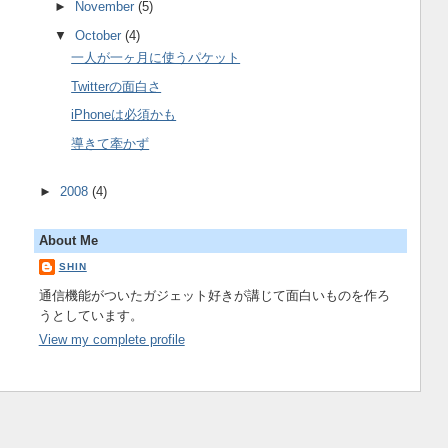
►
November
(5)
▼
October
(4)
一人が一ヶ月に使うパケット
Twitterの面白さ
iPhoneは必須かも
導きて牽かず
►
2008
(4)
About Me
SHIN
通信機能がついたガジェット好きが講じて面白いものを作ろ
うとしています。
View my complete profile